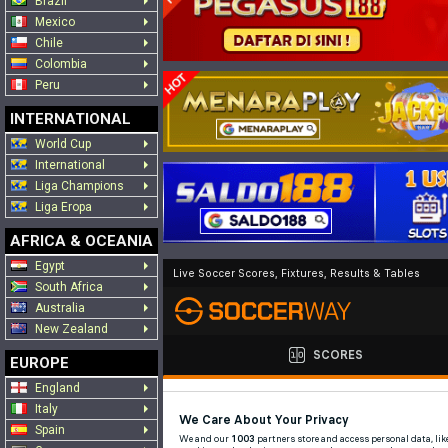
Brazil
Mexico
Chile
Colombia
Peru
INTERNATIONAL
World Cup
International
Liga Champions
Liga Eropa
AFRICA & OCEANIA
Egypt
South Africa
Australia
New Zealand
EUROPE
England
Italy
Spain