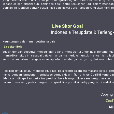
yang tercepat dalam hasil, tidak perlu diragukan lagi dari situs Goal188 yang 
kapanpun dan dimanapun, sehingga tidak perlu kesusahan lagi dalam mendapa
berikan ini. Dengan banyak sekali hasil dan jadwal pertandingan yang akan kami b
Live Skor Goal
Indonesia Terupdate & Terlengk
Keuntungan dalam mengetahui segala
Liveskor Bola
adalah dengan cepatnya menjadi orang yang mengetahui untuk hasil pertandingan
menjadikan situs ini sebagai patokan tanpa memerlukan untuk mencari tahu lagi
kemudahan dalam mengakses setiap informasi dengan langsung dari smartphon
Pastikan untuk selalu mencari situs judi bola resmi dalam memasang setiap pert
hanya dengan langsung mengakses semua dalam fitur di situs Goal188 yang pas
tidak akan didapatkan dari situs prediksi bola lainnya diluar sana yang biasany
dalam memasang parlay dengan mengikuti tips prediksi parlay yang kami sediakan 
Copyrig
Goal
All