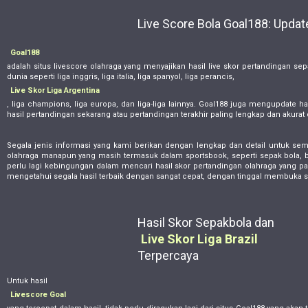
Live Score Bola Goal188: Updat
Goal188
adalah situs livescore olahraga yang menyajikan hasil live skor pertandingan sepakb
dunia seperti liga inggris, liga italia, liga spanyol, liga perancis,
Live Skor Liga Argentina
, liga champions, liga europa, dan liga-liga lainnya. Goal188 juga mengupdate has
hasil pertandingan sekarang atau pertandingan terakhir paling lengkap dan akurat 
Segala jenis informasi yang kami berikan dengan lengkap dan detail untuk se
olahraga manapun yang masih termasuk dalam sportsbook, seperti sepak bola, ba
perlu lagi kebingungan dalam mencari hasil skor pertandingan olahraga yang pa
mengetahui segala hasil terbaik dengan sangat cepat, dengan tinggal membuka sit
Hasil Skor Sepakbola dan
Live Skor Liga Brazil
Terpercaya
Untuk hasil
Livescore Goal