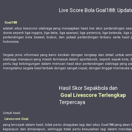
Live Score Bola Goal188: Updat
Goal188
adalah situs livescore olahraga yang menyajikan hasil live skor pertandingan sepakb
dunia seperti liga inggris, liga italia, liga spanyol, liga perancis, liga belanda, li
pertandingan bola basket, bisbol, dan jadwal pertandingan terbaru serta hasil
Indonesia.
Segala jenis informasi yang kami berikan dengan lengkap dan detail untuk se
olahraga manapun yang masih termasuk dalam sportsbook, seperti sepak bola, ba
perlu lagi kebingungan dalam mencari hasil skor pertandingan olahraga yang pa
mengetahui segala hasil terbaik dengan sangat cepat, dengan tinggal membuka sit
Hasil Skor Sepakbola dan
Goal Livescore Terlengkap
Terpercaya
Untuk hasil
Livescore Goal
yang tercepat dalam hasil, tidak perlu diragukan lagi dari situs Goal188 yang 
kapanpun dan dimanapun, sehingga tidak perlu kesusahan lagi dalam mendapa