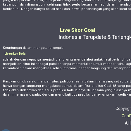
yang tercepat dalam hasil, tidak perlu diragukan lagi dari situs Goal188 yang 
kapanpun dan dimanapun, sehingga tidak perlu kesusahan lagi dalam mendapa
berikan ini. Dengan banyak sekali hasil dan jadwal pertandingan yang akan kami b
Live Skor Goal
Indonesia Terupdate & Terlengk
Keuntungan dalam mengetahui segala
Liveskor Bola
adalah dengan cepatnya menjadi orang yang mengetahui untuk hasil pertandingan
menjadikan situs ini sebagai patokan tanpa memerlukan untuk mencari tahu lagi
kemudahan dalam mengakses setiap informasi dengan langsung dari smartphon
Pastikan untuk selalu mencari situs judi bola resmi dalam memasang setiap pert
hanya dengan langsung mengakses semua dalam fitur di situs Goal188 yang pas
tidak akan didapatkan dari situs prediksi bola lainnya diluar sana yang biasany
dalam memasang parlay dengan mengikuti tips prediksi parlay yang kami sediakan 
Copyrig
Goal
All