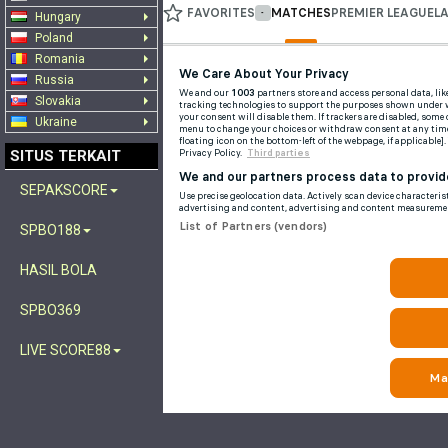
Hungary
Poland
Romania
Russia
Slovakia
Ukraine
SITUS TERKAIT
SEPAKSCORE
SPBO188
HASIL BOLA
SPBO369
LIVE SCORE88