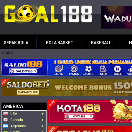
SEPAK BOLA
BOLA BASKET
BASEBALL
H
AMERICA
USA
Canada
Argentina