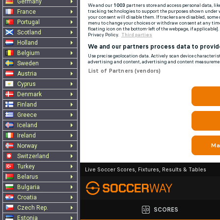
Germany
France
Portugal
Scotland
Holland
Belgium
Sweden
Austria
Cyprus
Denmark
Finland
Greece
Iceland
Ireland
Norway
Switzerland
Turkey
Belarus
Bulgaria
Croatia
Czech Rep.
Estonia