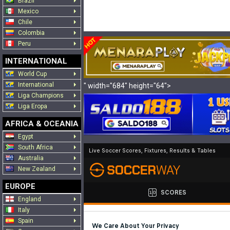
Brazil
Mexico
Chile
Colombia
Peru
INTERNATIONAL
World Cup
International
" width="684" height="64">
Liga Champions
Liga Eropa
AFRICA & OCEANIA
Egypt
South Africa
Australia
New Zealand
EUROPE
England
Italy
Spain