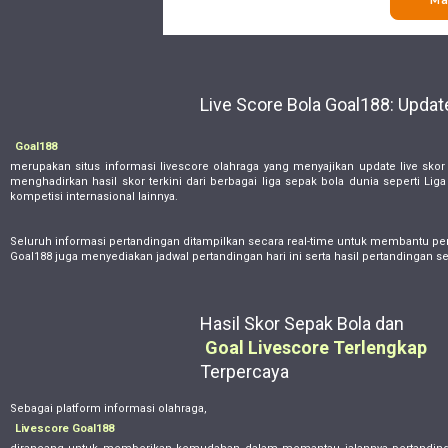
Live Score Bola Goal188: Updat
Goal188
merupakan situs informasi livescore olahraga yang menyajikan update live skor 
menghadirkan hasil skor terkini dari berbagai liga sepak bola dunia seperti Liga 
kompetisi internasional lainnya.
Seluruh informasi pertandingan ditampilkan secara real-time untuk membantu pe
Goal188 juga menyediakan jadwal pertandingan hari ini serta hasil pertandingan
Hasil Skor Sepak Bola dan
Goal Livescore Terlengkap
Terpercaya
Sebagai platform informasi olahraga,
Livescore Goal188