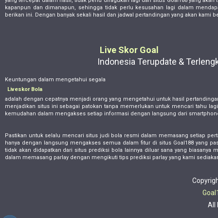
yang tercepat dalam hasil, tidak perlu diragukan lagi dari situs Goal188 yang 
kapanpun dan dimanapun, sehingga tidak perlu kesusahan lagi dalam mendapa
berikan ini. Dengan banyak sekali hasil dan jadwal pertandingan yang akan kami b
Live Skor Goal
Indonesia Terupdate & Terlengk
Keuntungan dalam mengetahui segala
Liveskor Bola
adalah dengan cepatnya menjadi orang yang mengetahui untuk hasil pertandingan
menjadikan situs ini sebagai patokan tanpa memerlukan untuk mencari tahu lagi
kemudahan dalam mengakses setiap informasi dengan langsung dari smartphon
Pastikan untuk selalu mencari situs judi bola resmi dalam memasang setiap pert
hanya dengan langsung mengakses semua dalam fitur di situs Goal188 yang pas
tidak akan didapatkan dari situs prediksi bola lainnya diluar sana yang biasany
dalam memasang parlay dengan mengikuti tips prediksi parlay yang kami sediakan 
Copyrig
Goal
All