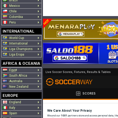
Brazil
Mexico
Chile
Colombia
Peru
INTERNATIONAL
World Cup
International
Liga Champions
Liga Eropa
AFRICA & OCEANIA
Egypt
South Africa
Australia
New Zealand
EUROPE
England
Italy
Spain