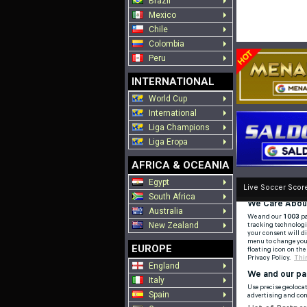
Brazil
Mexico
Chile
Colombia
Peru
INTERNATIONAL
World Cup
International
Liga Champions
Liga Eropa
AFRICA & OCEANIA
Egypt
South Africa
Australia
New Zealand
EUROPE
England
Italy
Spain