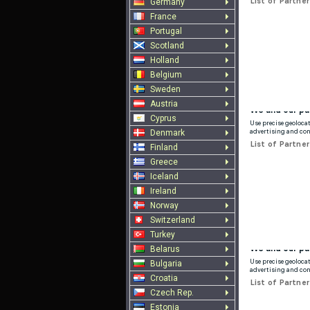
Germany
France
Portugal
Scotland
Holland
Belgium
Sweden
Austria
Cyprus
Denmark
Finland
Greece
Iceland
Ireland
Norway
Switzerland
Turkey
Belarus
Bulgaria
Croatia
Czech Rep.
Estonia