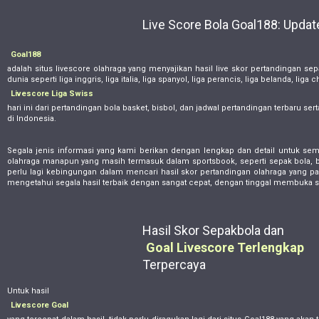
Live Score Bola Goal188: Updat
Goal188
adalah situs livescore olahraga yang menyajikan hasil live skor pertandingan sepakb
dunia seperti liga inggris, liga italia, liga spanyol, liga perancis, liga belanda, l
Livescore Liga Swiss
hari ini dari pertandingan bola basket, bisbol, dan jadwal pertandingan terbaru se
di Indonesia.
Segala jenis informasi yang kami berikan dengan lengkap dan detail untuk se
olahraga manapun yang masih termasuk dalam sportsbook, seperti sepak bola, ba
perlu lagi kebingungan dalam mencari hasil skor pertandingan olahraga yang pa
mengetahui segala hasil terbaik dengan sangat cepat, dengan tinggal membuka sit
Hasil Skor Sepakbola dan
Goal Livescore Terlengkap
Terpercaya
Untuk hasil
Livescore Goal